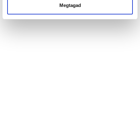
Megtagad
Szász Belsőépítész kft.
Értékesítési Iroda: Harangozó u.29
Törökbálint Iroda: Tópark u. 3.
Levelezési cím: 2045 Törökbálint, Pf. 75.
Székhely: 2045 Törökbálint, Széles u. 17/A
Szász János Ferenc ügyvezető
Telefon:
+36 20 379 7057
E-mail:
iroda@szaszbelsoepitesz.hu
Honlap:
chillouthome.hu
Kövess minket:
facebook.com/chillouthome.hu
instagram.com/chillouthome.hu