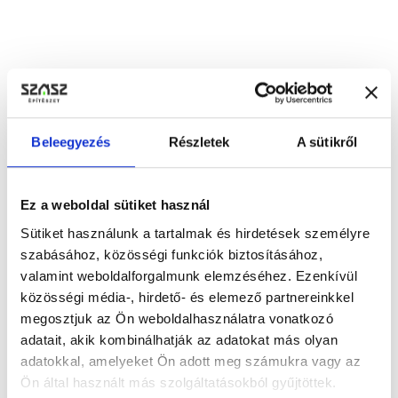
Ezt a webhelyet hCAPTCHA védi, és a Google
Adatvédelmi irányelvek
és
Felhasználási feltételek
vonatkoznak rá.
Beleegyezés
Részletek
A sütikről
Ajánlatot kérek
Ez a weboldal sütiket használ
Sütiket használunk a tartalmak és hirdetések személyre
szabásához, közösségi funkciók biztosításához,
valamint weboldalforgalmunk elemzéséhez. Ezenkívül
közösségi média-, hirdető- és elemező partnereinkkel
megosztjuk az Ön weboldalhasználatra vonatkozó
adatait, akik kombinálhatják az adatokat más olyan
adatokkal, amelyeket Ön adott meg számukra vagy az
Ön által használt más szolgáltatásokból gyűjtöttek.